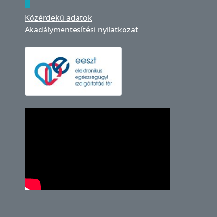
Közérdekű adatok
Akadálymentesítési nyilatkozat