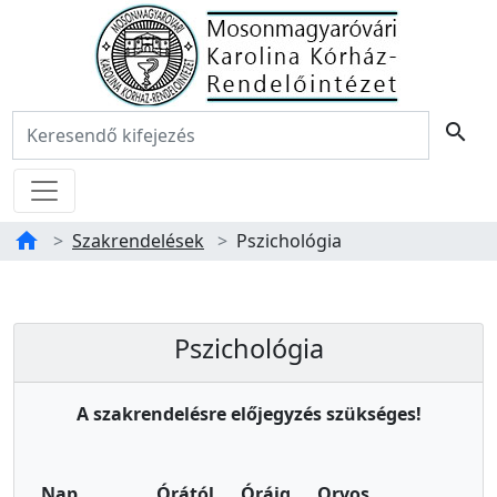
Főoldal
Keresés:
search
Menü
home
Szakrendelések
Pszichológia
Tartalom
Pszichológia
Pszichológia
A szakrendelésre előjegyzés szükséges!
Nap
Órától
Óráig
Orvos