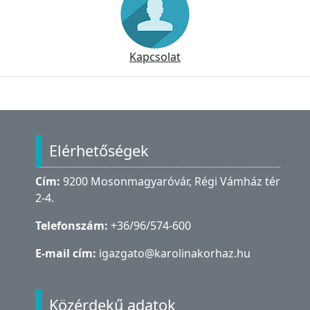
Kapcsolat
Lábléc
Elérhetőségek
Cím:
9200 Mosonmagyaróvár, Régi Vámház tér
2-4.
Telefonszám:
+36/96/574-600
E-mail cím:
igazgato@karolinakorhaz.hu
Közérdekű adatok