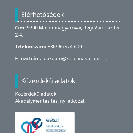
Lábléc
Elérhetőségek
Cím:
9200 Mosonmagyaróvár, Régi Vámház tér
2-4.
Telefonszám:
+36/96/574-600
E-mail cím:
igazgato@karolinakorhaz.hu
Közérdekű adatok
Közérdekű adatok
Akadálymentesítési nyilatkozat