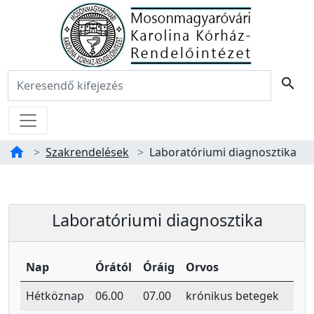
Főoldal
Keresés:
search
Menü
home
Szakrendelések
Laboratóriumi diagnosztika
Tartalom
Laboratóriumi diagnosztika
Laboratóriumi diagnosztika
Nap
Órától
Óráig
Orvos
Hétköznap
06.00
07.00
krónikus betegek