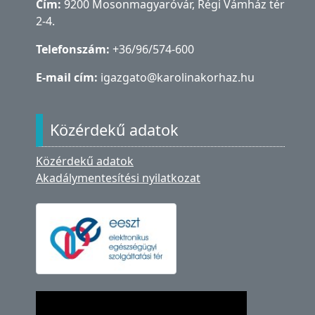
Cím:
9200 Mosonmagyaróvár, Régi Vámház tér
2-4.
Telefonszám:
+36/96/574-600
E-mail cím:
igazgato@karolinakorhaz.hu
Közérdekű adatok
Közérdekű adatok
Akadálymentesítési nyilatkozat