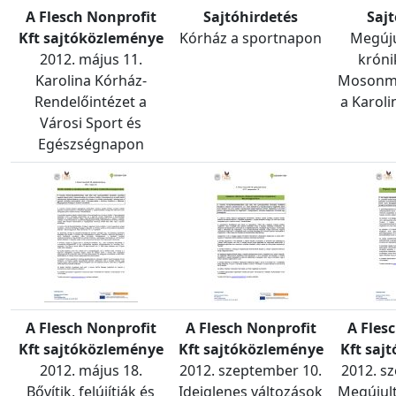
A Flesch Nonprofit
Sajtóhirdetés
Sajt
Kft sajtóközleménye
Kórház a sportnapon
Megúju
2012. május 11.
króni
Karolina Kórház-
Mosonma
Rendelőintézet a
a Karol
Városi Sport és
Egészségnapon
A Flesch Nonprofit
A Flesch Nonprofit
A Fles
Kft sajtóközleménye
Kft sajtóközleménye
Kft saj
2012. május 18.
2012. szeptember 10.
2012. s
Bővítik, felújítják és
Ideiglenes változások
Megújult