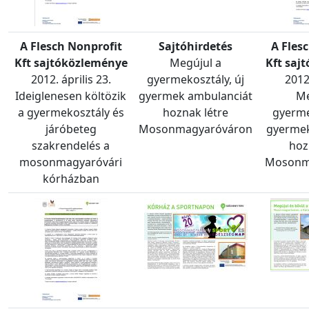
A Flesch Nonprofit
Sajtóhirdetés
A Fles
Kft sajtóközleménye
Megújul a
Kft saj
2012. április 23.
gyermekosztály, új
2012
Ideiglenesen költözik
gyermek ambulanciát
Me
a gyermekosztály és
hoznak létre
gyerme
járóbeteg
Mosonmagyaróváron
gyerme
szakrendelés a
hoz
mosonmagyaróvári
Mosonm
kórházban