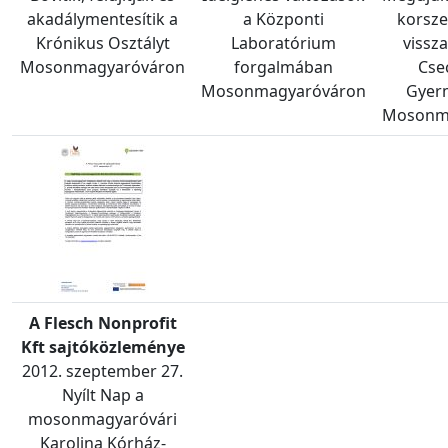
akadálymentesítik a
a Központi
korsze
Krónikus Osztályt
Laboratórium
vissza
Mosonmagyaróváron
forgalmában
Cse
Mosonmagyaróváron
Gyer
Mosonm
A Flesch Nonprofit
Kft sajtóközleménye
2012. szeptember 27.
Nyílt Nap a
mosonmagyaróvári
Karolina Kórház-