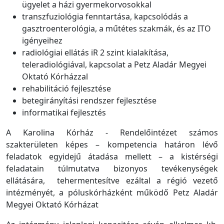
ügyelet a házi gyermekorvosokkal
transzfuziológia fenntartása, kapcsolódás a
gasztroenterológia, a műtétes szakmák, és az ITO
igényeihez
radiológiai ellátás iR 2 szint kialakítása,
teleradiológiával, kapcsolat a Petz Aladár Megyei
Oktató Kórházzal
rehabilitáció fejlesztése
betegirányítási rendszer fejlesztése
informatikai fejlesztés
A Karolina Kórház - Rendelőintézet számos
szakterületen képes – kompetencia határon lévő
feladatok egyidejű átadása mellett – a kistérségi
feladatain túlmutatva bizonyos tevékenységek
ellátására, tehermentesítve ezáltal a régió vezető
intézményét, a póluskórházként működő Petz Aladár
Megyei Oktató Kórházat