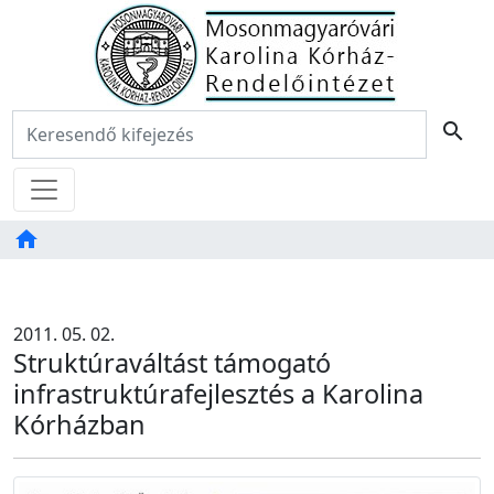
Főoldal
Keresés:
search
Menü
home
Tartalom
TAB
2011. 05. 02.
Struktúraváltást támogató
infrastruktúrafejlesztés a Karolina
Kórházban