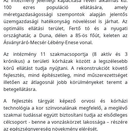
Az intézmény jelenlegi kapacitása révén alkalmas kb.
100 ezres populáció ellátására, amely
méretgazdaságossági szempontok alapján jelentős
üzemgazdasági hatékonyság növeléssel is járhat. Az
optimális ellátási terület, Fertő tó és a nyugati
országhatár, a Duna, délen a 85-ös főút, keleten az
Ásványráró-Mecsér-Lébény-Enese vonal.
Az intézmény 11 szakmacsoportja (8 aktív és 3
krónikus) a területi kórházak között a legszélesebb
körű ellátást tudja nyújtani. A rekonstrukciót követő
fejlesztés, mind építészetileg, mind műszerezettséget
illetően az átlagosnál jobb körülményeket teremt a
betegellátásra.
A fejlesztés tárgyát képező orvosi és kórházi
technológia a kor színvonalának megfelelő, a meglévő
szakmai tudással együtt biztosítani tudja az elsődleges
célcsoport - benne a vonzáskörzet lakossága – részére
az egészségnyereség növekmény elérését.