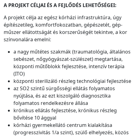
A PROJEKT CÉLJAI ÉS A FEJLŐDÉS LEHETŐSÉGEI:
A projekt célja az egész kórházi infrastruktúra, úgy
építészetileg, komfortfokozatban, gépészetét, gép-
műszer ellátottságát és korszerűségét tekintve, a kor
színvonalára emelni:
a nagy műtétes szakmák (traumatológia, általános
sebészet, nőgyógyászat-szülészet) megtartása,
központi műtőblokk fejlesztése, intenzív terápia
(ITO)
központi sterilizáló részleg technológiai fejlesztése
az SO2 szintű sürgősségi ellátás folyamatos
nyújtása, és az ezt kiszolgáló diagnosztika
folyamatos rendelkezésre állása
krónikus ellátás fejlesztése, krónikus részleg
bővítése 10 ággyal
kórházi gyermekellátó centrum kialakítása
(progresszivitás 1/a szint), szülő elhelyezés, közös