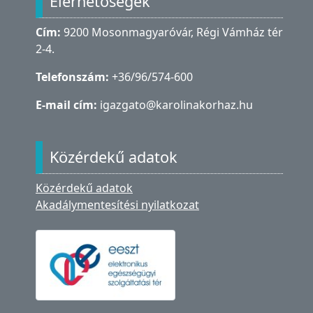
Elérhetőségek
Cím:
9200 Mosonmagyaróvár, Régi Vámház tér
2-4.
Telefonszám:
+36/96/574-600
E-mail cím:
igazgato@karolinakorhaz.hu
Közérdekű adatok
Közérdekű adatok
Akadálymentesítési nyilatkozat