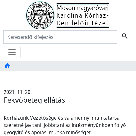
Főoldal
Keresés:
search
Menü
home
Tartalom
TAB
2021. 11. 20.
Fekvőbeteg ellátás
Kórházunk Vezetősége és valamennyi munkatársa
szeretné javítani, jobbítani az intézményünkben folyó
gyógyító és ápolási munka minőségét.