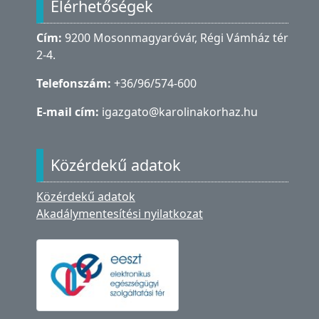
Elérhetőségek
Cím:
9200 Mosonmagyaróvár, Régi Vámház tér
2-4.
Telefonszám:
+36/96/574-600
E-mail cím:
igazgato@karolinakorhaz.hu
Közérdekű adatok
Közérdekű adatok
Akadálymentesítési nyilatkozat