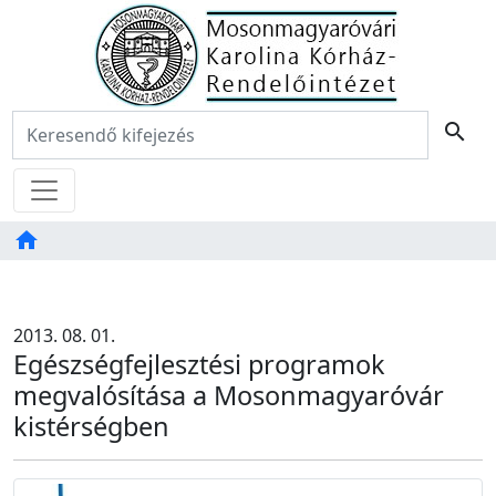
Főoldal
Keresés:
search
Menü
home
Tartalom
TAB
2013. 08. 01.
Egészségfejlesztési programok
megvalósítása a Mosonmagyaróvár
kistérségben