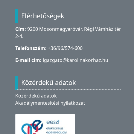
Lábléc
Elérhetőségek
Cím:
9200 Mosonmagyaróvár, Régi Vámház tér
2-4.
Telefonszám:
+36/96/574-600
E-mail cím:
igazgato@karolinakorhaz.hu
Közérdekű adatok
Közérdekű adatok
Akadálymentesítési nyilatkozat