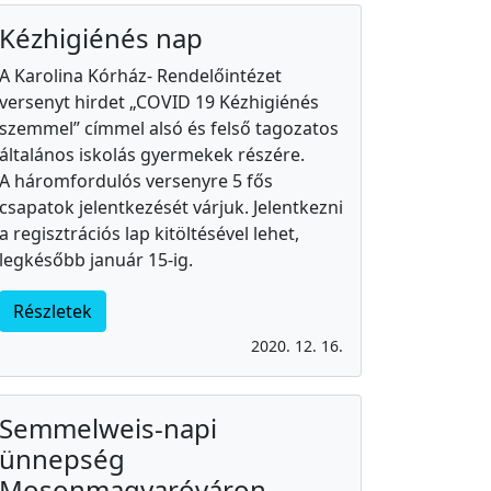
Kézhigiénés nap
A Karolina Kórház- Rendelőintézet
versenyt hirdet „COVID 19 Kézhigiénés
szemmel” címmel alsó és felső tagozatos
általános iskolás gyermekek részére.
A háromfordulós versenyre 5 fős
csapatok jelentkezését várjuk. Jelentkezni
a regisztrációs lap kitöltésével lehet,
legkésőbb január 15-ig.
Részletek
2020. 12. 16.
Semmelweis-napi
ünnepség
Mosonmagyaróváron