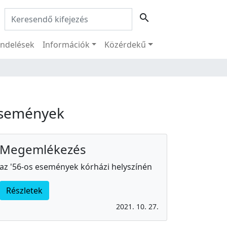
Keresés:
search
ndelések
Információk
Közérdekű
semények
Megemlékezés
az '56-os események kórházi helyszínén
Részletek
2021. 10. 27.