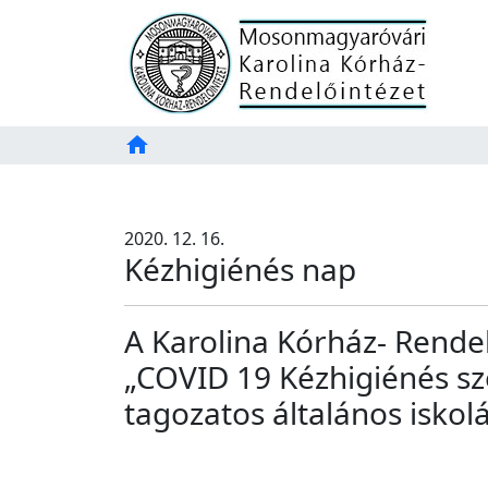
Főoldal
home
Tartalom
TAB
2020. 12. 16.
Kézhigiénés nap
A Karolina Kórház- Rendel
„COVID 19 Kézhigiénés sz
tagozatos általános isko