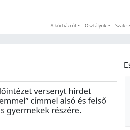
Menü
A kórházról
Osztályok
Szakre
E
őintézet versenyt hirdet
emmel” címmel alsó és felső
lás gyermekek részére.