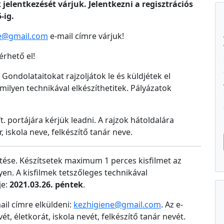
jelentkezését várjuk. Jelentkezni a regisztrációs
-ig.
e@gmail.com
e-mail címre várjuk!
érhető el!
. Gondolataitokat rajzoljátok le és küldjétek el
milyen technikával elkészíthetitek. Pályázatok
. portájára kérjük leadni. A rajzok hátoldalára
, iskola neve, felkészítő tanár neve.
zítése. Készítsetek maximum 1 perces kisfilmet az
n. A kisfilmek tetszőleges technikával
je:
2021.03.26. péntek
.
mail címre elküldeni:
kezhigiene@gmail.com
. Az e-
ét, életkorát, iskola nevét, felkészítő tanár nevét.