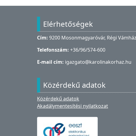
Lábléc
Elérhetőségek
Cím:
9200 Mosonmagyaróvár, Régi Vámház 
Telefonszám:
+36/96/574-600
E-mail cím:
igazgato@karolinakorhaz.hu
Közérdekű adatok
Közérdekű adatok
Akadálymentesítési nyilatkozat