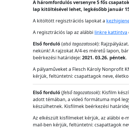
A háromfordulós versenyre 5 fős csapatok 
lap kitöltésével lehet, legkésőbb január 15
A kitöltött regisztrációs lapokat a
kezhigien
A regisztrációs lap az alábbi
linkre kattintva
Első forduló
(
alsó tagozatosok
): Rajzpályázat
nekünk! A rajzokat A/4-es méretű lapon, bár
beérkezési határideje:
2021. 03.26. péntek
.
A pályaműveket a Flesch Károly Nonprofit Kft
kérjük, feltüntetni: csapattagok neve, életkor
Első forduló
(
felső tagozatosok
): Kisfilm kés
adott témában, a videó formátuma mp4 legye
készülhetnek. Kisfilmek beérkezési határide
Az elkészült kisfilmeket kérjük, az alábbi e-
mail-ben kérjük, feltüntetni: csapattagok nev