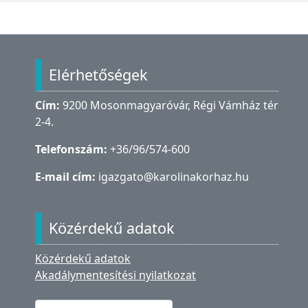
Lábléc
Elérhetőségek
Cím:
9200 Mosonmagyaróvár, Régi Vámház tér
2-4.
Telefonszám:
+36/96/574-600
E-mail cím:
igazgato@karolinakorhaz.hu
Közérdekű adatok
Közérdekű adatok
Akadálymentesítési nyilatkozat