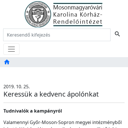
Főoldal
Keresés:
search
Menü
home
Tartalom
TAB
2019. 10. 25.
Keressük a kedvenc ápolónkat
Tudnivalók a kampányról
Valamennyi Győr-Moson-Sopron megyei intézményből