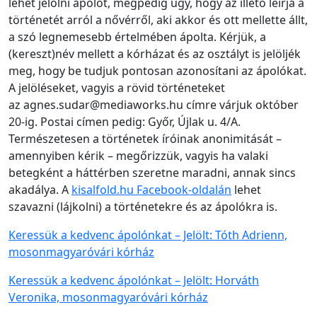
lehet jelölni ápolót, mégpedig úgy, hogy az illető leírja a
történetét arról a nővérről, aki akkor és ott mellette állt,
a szó legnemesebb értelmében ápolta. Kérjük, a
(kereszt)név mellett a kórházat és az osztályt is jelöljék
meg, hogy be tudjuk pontosan azonosítani az ápolókat.
A jelöléseket, vagyis a rövid történeteket
az agnes.sudar@mediaworks.hu címre várjuk október
20-ig. Postai címen pedig: Győr, Újlak u. 4/A.
Természetesen a történetek íróinak anonimitását –
amennyiben kérik – megőrizzük, vagyis ha valaki
betegként a háttérben szeretne maradni, annak sincs
akadálya. A
kisalfold.hu Facebook-oldalán
lehet
szavazni (lájkolni) a történetekre és az ápolókra is.
Keressük a kedvenc ápolónkat – Jelölt: Tóth Adrienn,
mosonmagyaróvári kórház
Keressük a kedvenc ápolónkat – Jelölt: Horváth
Veronika, mosonmagyaróvári kórház