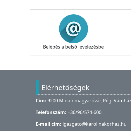
Információk
Belépés a belső levelezésbe
Lábléc
Elérhetőségek
Cím:
9200 Mosonmagyaróvár, Régi Vámház 
Telefonszám:
+36/96/574-600
E-mail cím:
igazgato@karolinakorhaz.hu