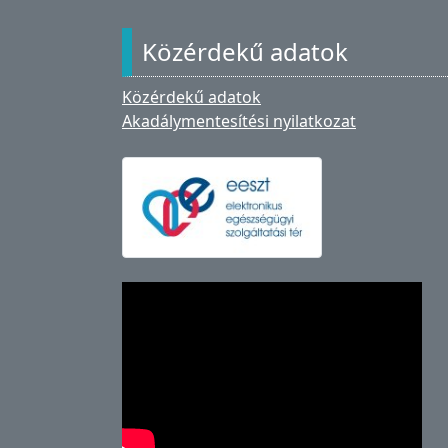
Közérdekű adatok
Közérdekű adatok
Akadálymentesítési nyilatkozat