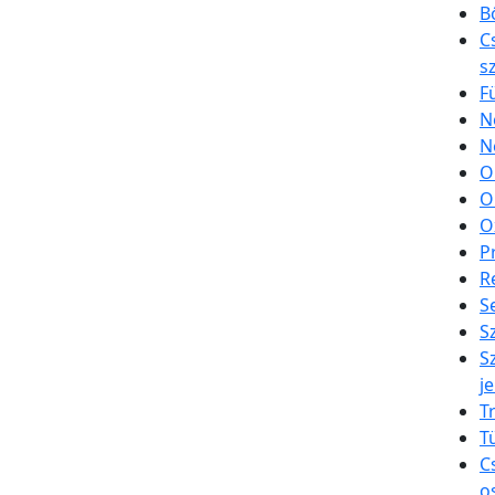
B
C
s
F
N
N
O
O
O
P
R
S
S
S
je
T
T
C
o