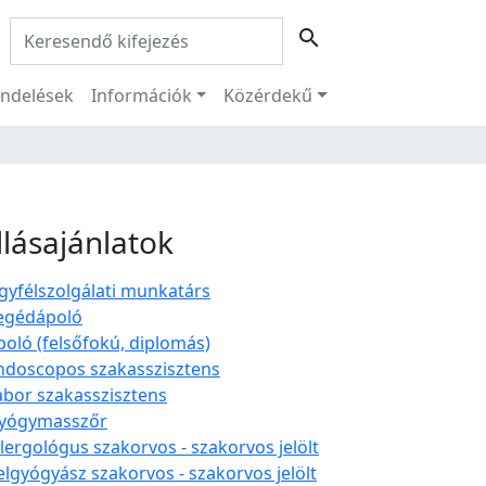
Keresés:
search
ndelések
Információk
Közérdekű
llásajánlatok
gyfélszolgálati munkatárs
egédápoló
poló (felsőfokú, diplomás)
ndoscopos szakasszisztens
abor szakasszisztens
yógymasszőr
llergológus szakorvos - szakorvos jelölt
elgyógyász szakorvos - szakorvos jelölt