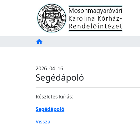
Főoldal
home
Tartalom
TAB
2026. 04. 16.
Segédápoló
Részletes kiírás:
Segédápoló
Vissza