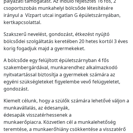
pályázati támogatást. Az induló fejlesztés 16 fős, 2
csoportszobás munkahelyi bölcsőde létesítésére
irányul a Vízpart utcai ingatlan G épületszárnyában,
kertkapcsolattal.
Szakszerű nevelést, gondozást, étkezést nyújtó
bölcsődei szolgáltatás keretében 20 hetes kortól 3 éves
korig fogadjuk majd a gyermekeket.
A bölcsőde egy felújított épületszárnyban 4 fős
szakembergárdával, munkarendhez alkalmazkodó
nyitvatartással biztosítja a gyermekek számára az
egyéni szükségleteket figyelembe vevő felügyeletet,
gondozást.
Kiemelt célunk, hogy a szülők számára lehetővé váljon a
munkavállalás, az édesanyák,
édesapák visszatérhessenek a
munkaerőpiacra. Közvetlen cél a munkalehetőség
teremtése, a munkaerőhiány csökkentése a visszatérő