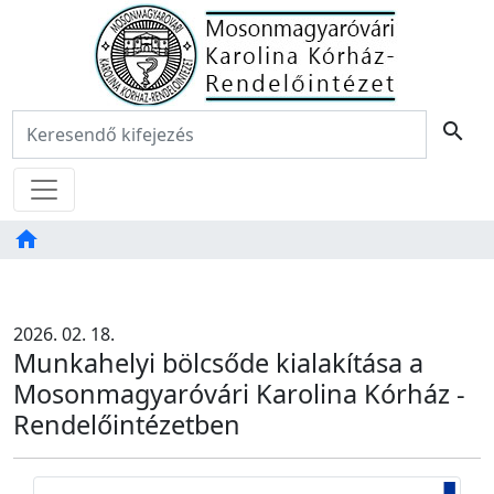
Főoldal
Keresés:
search
Menü
home
Tartalom
TAB
2026. 02. 18.
Munkahelyi bölcsőde kialakítása a
Mosonmagyaróvári Karolina Kórház -
Rendelőintézetben