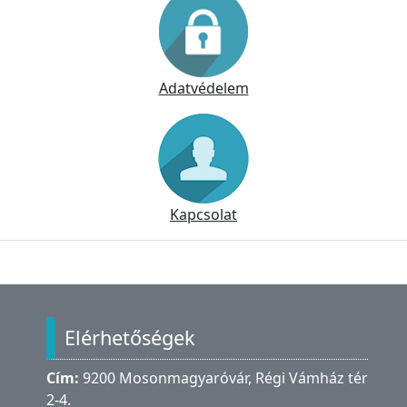
Adatvédelem
Kapcsolat
Lábléc
Elérhetőségek
Cím:
9200 Mosonmagyaróvár, Régi Vámház tér
2-4.