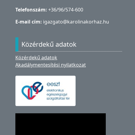
Telefonszám:
+36/96/574-600
E-mail cím:
igazgato@karolinakorhaz.hu
Közérdekű adatok
Közérdekű adatok
Akadálymentesítési nyilatkozat