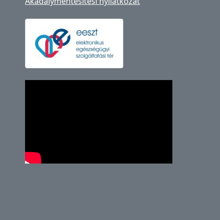
Akadálymentesítési nyilatkozat