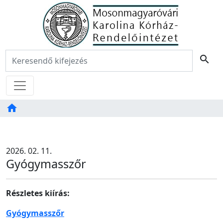
Főoldal
Keresés:
search
Menü
home
Tartalom
TAB
2026. 02. 11.
Gyógymasszőr
Részletes kiírás:
Gyógymasszőr