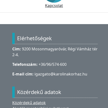
Kapcsolat
Lábléc
Elérhetőségek
Cím:
9200 Mosonmagyaróvár, Régi Vámház tér
2-4.
Telefonszám:
+36/96/574-600
E-mail cím:
igazgato@karolinakorhaz.hu
Közérdekű adatok
Közérdekű adatok