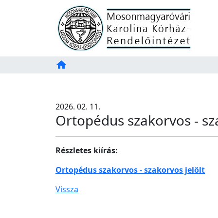
Főoldal
home
Tartalom
TAB
2026. 02. 11.
Ortopédus szakorvos - sza
Részletes kiírás:
Ortopédus szakorvos - szakorvos jelölt
Vissza