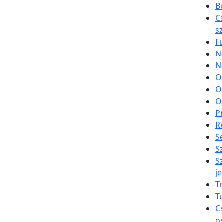
B
C
s
F
N
N
O
O
O
P
R
S
S
S
je
T
T
C
o