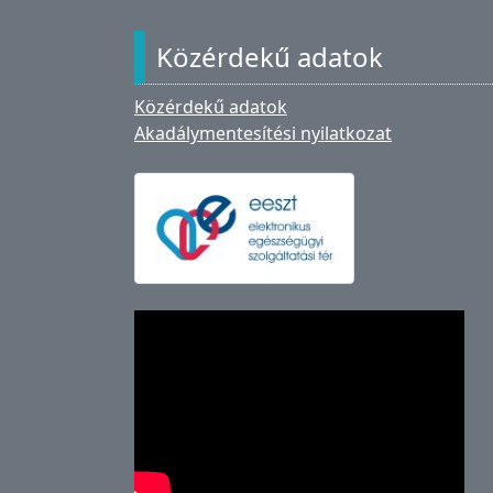
Közérdekű adatok
Közérdekű adatok
Akadálymentesítési nyilatkozat