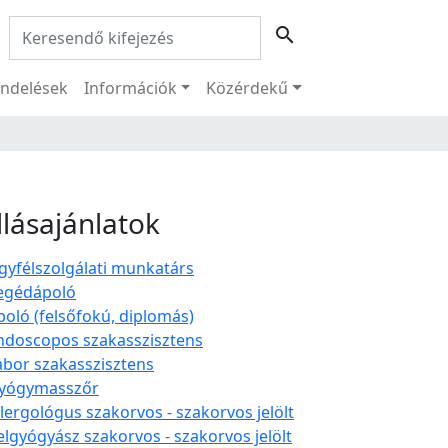
Keresés:
search
ndelések
Információk
Közérdekű
llásajánlatok
gyfélszolgálati munkatárs
egédápoló
poló (felsőfokú, diplomás)
ndoscopos szakasszisztens
abor szakasszisztens
yógymasszőr
llergológus szakorvos - szakorvos jelölt
elgyógyász szakorvos - szakorvos jelölt