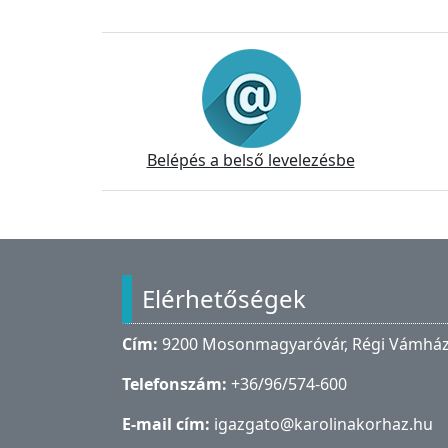
Információk
Belépés a belső levelezésbe
Lábléc
Elérhetőségek
Cím:
9200 Mosonmagyaróvár, Régi Vámház 
Telefonszám:
+36/96/574-600
E-mail cím:
igazgato@karolinakorhaz.hu