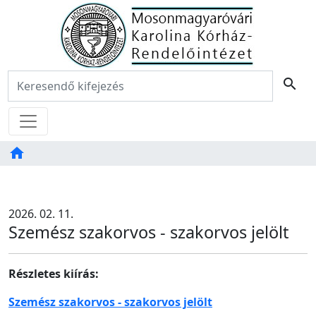
Főoldal
Keresés:
search
Menü
home
Tartalom
TAB
2026. 02. 11.
Szemész szakorvos - szakorvos jelölt
Részletes kiírás:
Szemész szakorvos - szakorvos jelölt