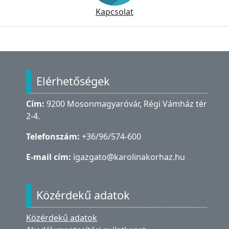
Kapcsolat
Lábléc
Elérhetőségek
Cím:
9200 Mosonmagyaróvár, Régi Vámház tér
2-4.
Telefonszám:
+36/96/574-600
E-mail cím:
igazgato@karolinakorhaz.hu
Közérdekű adatok
Közérdekű adatok