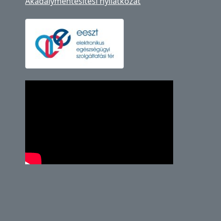
Akadálymentesítési nyilatkozat