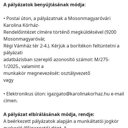
A pályázatok benyújtásának módja
:
• Postai úton, a pályázatnak a Mosonmagyaróvári
Karolina Kórház-
Rendelőintézet címére történő megküldésével (9200
Mosonmagyaróvár,
Régi Vámház tér 2-4.). Kérjük a borítékon feltüntetni a
pályázati
adatbázisban szereplő azonosító számot: M/275-
1/2025., valamint a
munkakör megnevezését: osztályvezető
vagy
• Elektronikus úton: igazgato@karolinakorhaz.hu e-mail
címen.
A pályázat elbírálásának módja, rendje:
A beérkezett pályázatok alapján a munkáltatói jogkör