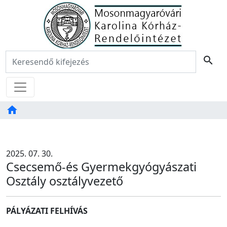
Főoldal
Keresés:
search
Menü
home
Tartalom
TAB
2025. 07. 30.
Csecsemő-és Gyermekgyógyászati
Osztály osztályvezető
PÁLYÁZATI FELHÍVÁS