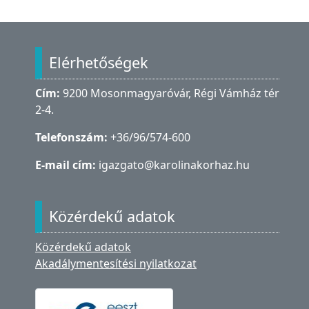
Lábléc
Elérhetőségek
Cím:
9200 Mosonmagyaróvár, Régi Vámház tér
2-4.
Telefonszám:
+36/96/574-600
E-mail cím:
igazgato@karolinakorhaz.hu
Közérdekű adatok
Közérdekű adatok
Akadálymentesítési nyilatkozat