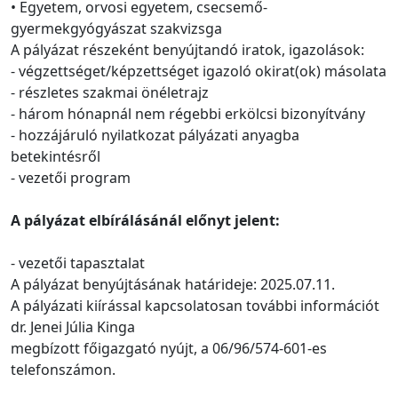
• Egyetem, orvosi egyetem, csecsemő-
gyermekgyógyászat szakvizsga
A pályázat részeként benyújtandó iratok, igazolások:
- végzettséget/képzettséget igazoló okirat(ok) másolata
- részletes szakmai önéletrajz
- három hónapnál nem régebbi erkölcsi bizonyítvány
- hozzájáruló nyilatkozat pályázati anyagba
betekintésről
- vezetői program
A pályázat elbírálásánál előnyt jelent:
- vezetői tapasztalat
A pályázat benyújtásának határideje: 2025.07.11.
A pályázati kiírással kapcsolatosan további információt
dr. Jenei Júlia Kinga
megbízott főigazgató nyújt, a 06/96/574-601-es
telefonszámon.